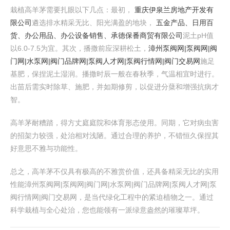
栽植高羊茅需要扎眼以下几点：最初，
重庆伊泉兰房地产开发有
限公司
遴选排水精采无比、阳光满盈的地块，
五金产品、日用百
货、办公用品、办公设备销售、承德保番商贸有限公司
泥土pH值
以6.0-7.5为宜。其次，播撒前应深耕松土，
漳州泵阀网|泵阀网|阀
门网|水泵网|阀门品牌网|泵阀人才网|泵阀行情网|阀门交易网
施足
基肥，保捏泥土湿润。播撒时辰一般在春秋季，气温相宜时进行。
出苗后需实时除草、施肥，并如期修剪，以促进分蘖和增强抗病才
智。
高羊茅耐糟踏，得方丈庭庭院和体育形态使用。同期，它对病虫害
的招架力较强，处治相对浅陋。通过合理的养护，不错恒久保捏其
好意思不雅与功能性。
总之，高羊茅不仅具有极高的不雅赏价值，还具备精采无比的实用
性能漳州泵阀网|泵阀网|阀门网|水泵网|阀门品牌网|泵阀人才网|泵
阀行情网|阀门交易网，是当代绿化工程中的紧迫植物之一。通过
科学栽植与全心处治，您也能领有一派绿意盎然的璀璨草坪。