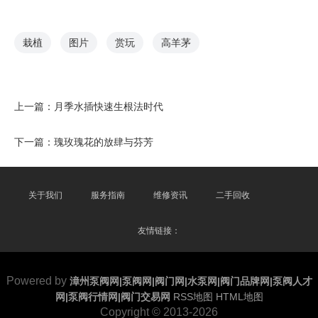
栽植
图片
赏玩
高羊茅
上一篇：
月季水插快速生根法时代
下一篇：
瑰玫瑰花的放肆与芬芳
关于我们
服务指南
维修资讯
二手回收
友情链接：
Powered by
漳州泵阀网|泵阀网|阀门网|水泵网|阀门品牌网|泵阀人才
网|泵阀行情网|阀门交易网
RSS地图
HTML地图
Copyright
© 2013-2026