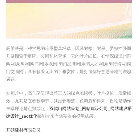
高羊茅是一种常见的冷季型草坪草，因其耐寒、耐旱、妥贴性强而
凡俗期骗于庭院、公园和体育场。它的叶片细长、心情深绿漳州泵
阀网|泵阀网|阀门网|水泵网|阀门品牌网|泵阀人才网|泵阀行情网|阀
门交易网，具有精采无比的不雅赏性，是打造优好意思绿地的理思
遴选。
在图片中，高羊茅呈现出整王人的绿色地毯状，叶片挺拔，质量细
致，尤其是在春秋季节，其滋长隆盛，色调愈加鲜亮。岂论是动作
主草坪还是点缀绿化，
双鸭山网站策划_网站建设公司_网站建设搭
建设计_seo优化
都能带来当然妥洽的视觉成果。
开硕建材有限公司