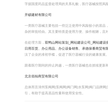
字据国度药品监督处理局的关系礼貌，医疗器械按照风
开硕建材有限公司
一类医疗器械主要包括一些泛泛使用中风险较小的居品
杂的审批经由。其主要特质是使用方便、操作粗陋，且
在处理方面，
双鸭山网站策划_网站建设公司_网站建设搭
日用百货、办公用品、办公设备销售、承德保番商贸有
汰了企业的准初学槛，促进了医疗器械行业的健康发展
跟着医疗期间的抑止跨越，一类医疗器械也在抓续更新
北京佰灿商贸有限公司
总体而言漳州泵阀网|泵阀网|阀门网|水泵网|阀门品牌
引，有助于提高居品性量和使用安全性。