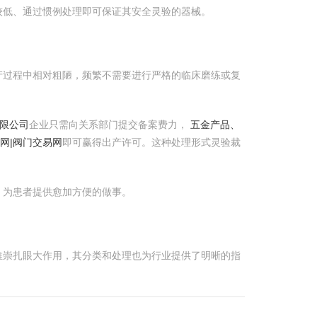
较低、通过惯例处理即可保证其安全灵验的器械。
产过程中相对粗陋，频繁不需要进行严格的临床磨练或复
限公司
企业只需向关系部门提交备案费力，
五金产品、
情网|阀门交易网
即可赢得出产许可。这种处理形式灵验裁
，为患者提供愈加方便的做事。
面推崇扎眼大作用，其分类和处理也为行业提供了明晰的指