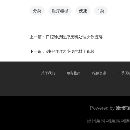
分类
医疗器械
便捷
1类
上一篇：
口腔诊所医疗废料处理决议缠绵
下一篇：
测验狗狗大小便的材干视频
关于我们
服务指南
维修资讯
二手回
Powered by
漳州泵
漳州泵阀网|泵阀网|