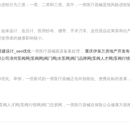
险进程分为三类：一类、二类和三类。其中，一类医疗器械是指风险进程
，如体温计、血压计、医用纱布、绷带、手术刀等。这些居品在筹算和出
对使用者的健康影响较小。
建设计_seo优化
一类医疗器械践诺备案处理，
重庆伊泉兰房地产开发有
限公司
漳州泵阀网|泵阀网|阀门网|水泵网|阀门品牌网|泵阀人才网|泵阀行
。
和优化。举例，一些新式的一类医疗器械正在向智能化、便携化标的发展
网|泵阀人才网|泵阀行情网|阀门交易网，一类医疗器械在保险公众健康方